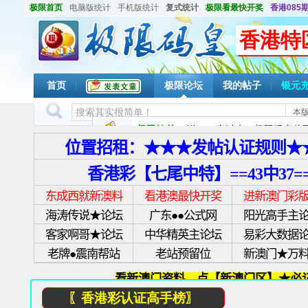
极限首页
电脑版统计
手机版统计
复式统计
极限看最快开奖
香港085期
香港特
首页
极限论坛
我的帖子
银元
本
极限钦差
说：
一直以来；极限码皇从不
〖香港彩认证高手榜〗