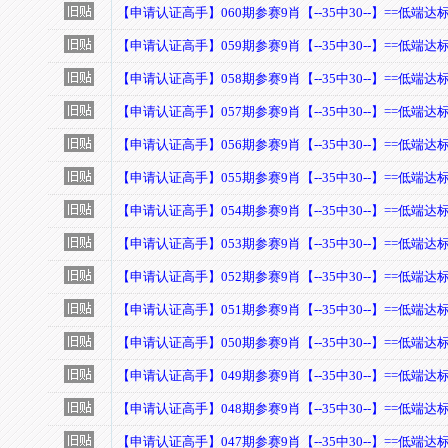
【申请认证高手】060期参赛9肖【--35中30--】==低端
【申请认证高手】059期参赛9肖【--35中30--】==低端
【申请认证高手】058期参赛9肖【--35中30--】==低端
【申请认证高手】057期参赛9肖【--35中30--】==低端
【申请认证高手】056期参赛9肖【--35中30--】==低端
【申请认证高手】055期参赛9肖【--35中30--】==低端
【申请认证高手】054期参赛9肖【--35中30--】==低端
【申请认证高手】053期参赛9肖【--35中30--】==低端
【申请认证高手】052期参赛9肖【--35中30--】==低端
【申请认证高手】051期参赛9肖【--35中30--】==低端
【申请认证高手】050期参赛9肖【--35中30--】==低端
【申请认证高手】049期参赛9肖【--35中30--】==低端
【申请认证高手】048期参赛9肖【--35中30--】==低端
【申请认证高手】047期参赛9肖【--35中30--】==低端