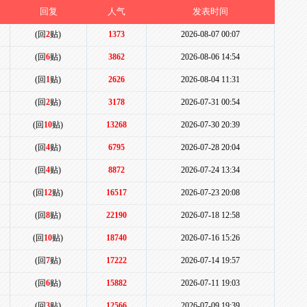
回复
人气
发表时间
(回
2
贴)
1373
2026-08-07 00:07
(回
6
贴)
3862
2026-08-06 14:54
(回
1
贴)
2626
2026-08-04 11:31
(回
2
贴)
3178
2026-07-31 00:54
(回
10
贴)
13268
2026-07-30 20:39
(回
4
贴)
6795
2026-07-28 20:04
(回
4
贴)
8872
2026-07-24 13:34
(回
12
贴)
16517
2026-07-23 20:08
(回
8
贴)
22190
2026-07-18 12:58
(回
10
贴)
18740
2026-07-16 15:26
(回
7
贴)
17222
2026-07-14 19:57
(回
6
贴)
15882
2026-07-11 19:03
(回
3
贴)
12566
2026-07-09 19:39