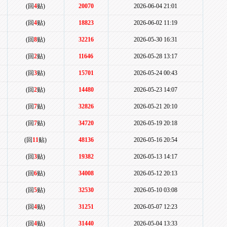
(回
4
贴)
20070
2026-06-04 21:01
(回
4
贴)
18823
2026-06-02 11:19
(回
8
贴)
32216
2026-05-30 16:31
(回
2
贴)
11646
2026-05-28 13:17
(回
3
贴)
15701
2026-05-24 00:43
(回
2
贴)
14480
2026-05-23 14:07
(回
7
贴)
32826
2026-05-21 20:10
(回
7
贴)
34720
2026-05-19 20:18
(回
11
贴)
48136
2026-05-16 20:54
(回
3
贴)
19382
2026-05-13 14:17
(回
6
贴)
34008
2026-05-12 20:13
(回
5
贴)
32530
2026-05-10 03:08
(回
4
贴)
31251
2026-05-07 12:23
(回
4
贴)
31440
2026-05-04 13:33