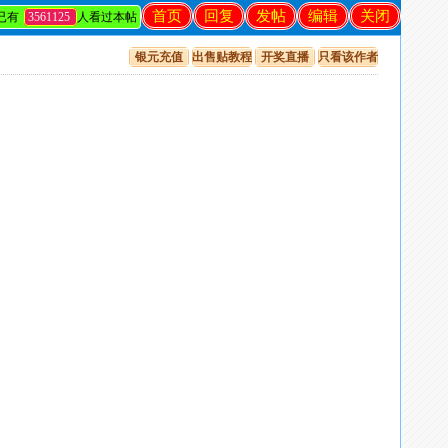
首页
回复
发帖
编辑
关闭
已有
3561125
人看过本帖
银元充值
出售贴教程
开奖直播
只看该作者