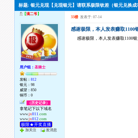
标题: 银元兑现【兑现银元】请联系极限钦差（银元兑换
【
满二爷
】
33楼
发表于: 07-14
感谢极限，本人发表赚取1100
感谢极限，本人发表赚取1100
用户组：
圣骑士
发帖：
812
银元：98
威望：850
铜币：0
（历史记录）
拿笔记下以下域名
www.
jx
011
.com
www.
jx
012
.com
极限★开奖直播
加关注
发消息