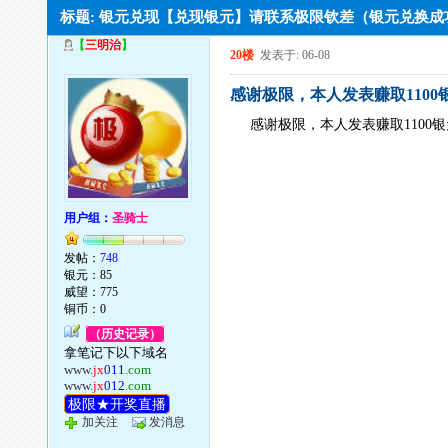
标题: 银元兑现【兑现银元】请联系极限钦差（银元兑换
【
三明治
】
20楼
发表于: 06-08
感谢极限，本人发表赚取1100
感谢极限，本人发表赚取1100
用户组：
圣骑士
发帖：
748
银元：85
威望：775
铜币：0
（历史记录）
拿笔记下以下域名
www.
jx
011
.com
www.
jx
012
.com
极限★开奖直播
加关注
发消息