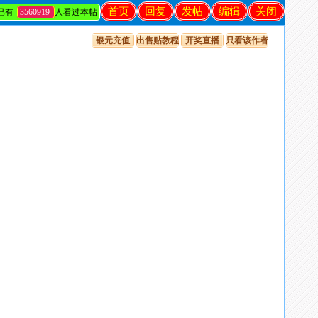
首页
回复
发帖
编辑
关闭
已有
3560919
人看过本帖
银元充值
出售贴教程
开奖直播
只看该作者