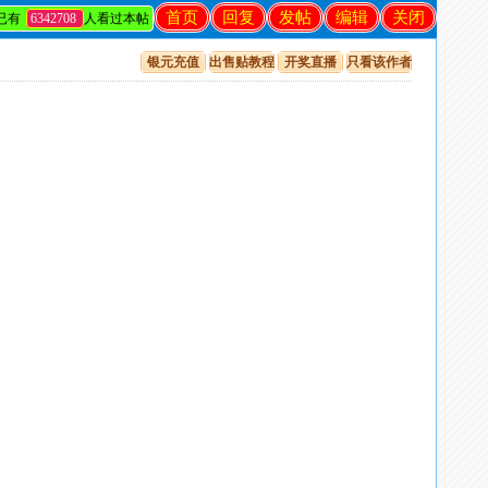
首页
回复
发帖
编辑
关闭
已有
6342708
人看过本帖
银元充值
出售贴教程
开奖直播
只看该作者