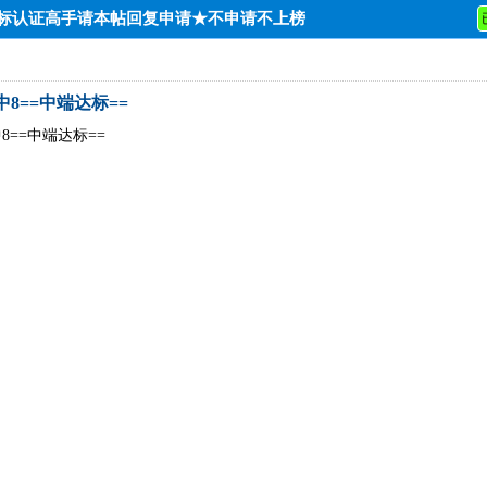
达标认证高手请本帖回复申请★不申请不上榜
0中8==中端达标==
中8==中端达标==