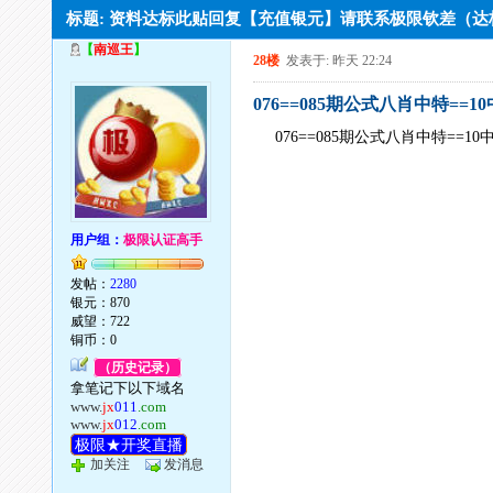
标题: 资料达标此贴回复【充值银元】请联系极限钦差（
【
南巡王
】
28楼
发表于: 昨天 22:24
076==085期公式八肖中特==1
076==085期公式八肖中特==10
用户组：
极限认证高手
发帖：
2280
银元：870
威望：722
铜币：0
（历史记录）
拿笔记下以下域名
www.
jx
011
.com
www.
jx
012
.com
极限★开奖直播
加关注
发消息