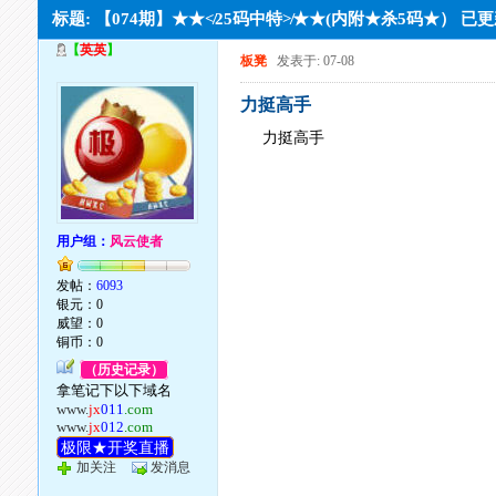
标题: 【074期】★★≮25码中特≯★★(内附★杀5码★） 已
【
英英
】
板凳
发表于: 07-08
力挺高手
力挺高手
用户组：
风云使者
发帖：
6093
银元：0
威望：0
铜币：0
（历史记录）
拿笔记下以下域名
www.
jx
011
.com
www.
jx
012
.com
极限★开奖直播
加关注
发消息