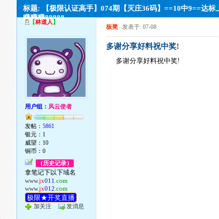
标题: 【极限认证高手】074期【灭庄36码】==10中9==达
赚赚赚88888
【
林道人
】
板凳
发表于: 07-08
多谢分享好料祝中奖!
多谢分享好料祝中奖!
用户组：
风云使者
发帖：
5861
银元：1
威望：10
铜币：0
（历史记录）
拿笔记下以下域名
www.
jx
011
.com
www.
jx
012
.com
极限★开奖直播
加关注
发消息