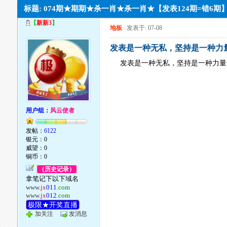
标题: 074期★期期★杀一肖★杀一肖★【发表124期=错6期
【
新新3
】
地板
发表于: 07-08
发表是一种无私，坚持是一种力量
发表是一种无私，坚持是一种力量，
用户组：
风云使者
发帖：
6122
银元：0
威望：0
铜币：0
（历史记录）
拿笔记下以下域名
www.
jx
011
.com
www.
jx
012
.com
极限★开奖直播
加关注
发消息