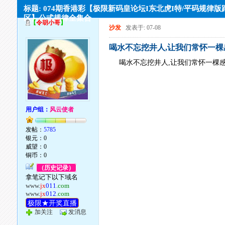
标题: 074期香港彩【极限新码皇论坛I东北虎I特/平码规律版
区】公式规律全集合
【
令胡小哥
】
沙发
发表于: 07-08
喝水不忘挖井人,让我们常怀一
喝水不忘挖井人,让我们常怀一棵
用户组：
风云使者
发帖：
5785
银元：0
威望：0
铜币：0
（历史记录）
拿笔记下以下域名
www.
jx
011
.com
www.
jx
012
.com
极限★开奖直播
加关注
发消息