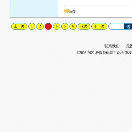
回复
上一页
1
2
3
4
5
6
末页
下一页
选
联系我们
无
|
©2003-2022
极限新码皇主论坛
版权所有