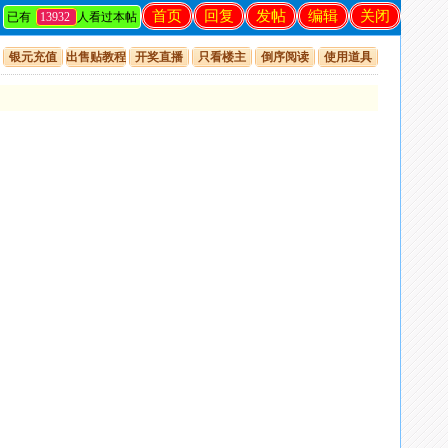
首页
回复
发帖
编辑
关闭
已有
13932
人看过本帖
银元充值
出售贴教程
开奖直播
只看楼主
倒序阅读
使用道具