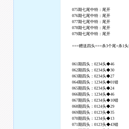
075期七尾中特：尾开
076期七尾中特：尾开
077期七尾中特：尾开
078期七尾中特：尾开
079期七尾中特：尾开
===赠送四头===杀3个尾+杀1头
061期四头：0234头◆46
062期四头：0234头◆30
063期四头：0234头◆27
064期四头：1234头◆01错
065期四头：0234头◆24
066期四头：1234头◆46
067期四头：0234头◆10错
068期四头：0124头◆29
069期四头：0123头◆35
070期四头：1234头◆13
071期四头：0123头◆43错