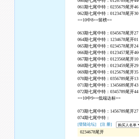
060期七尾中特：0126789尾开4
061期七尾中特：0235679尾开46
062期七尾中特：0123478尾开30
==10中8==留榜==
063期七尾中特：0345678尾开27
064期七尾中特：1234678尾开01
065期七尾中特：0234578尾开24
066期七尾中特：0123457尾开4
067期七尾中特：0123568尾开10
068期七尾中特：0123459尾开29
069期七尾中特：0125679尾开35
070期七尾中特：0356789尾开13
071期七尾中特：1345689尾开43
072期七尾中特：0345789尾开44
==10中9==低端达标==
073期七尾中特：1456789尾开27
074期七尾中特：
[登陆论坛]
[注 册]
0234678尾开