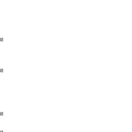
4错
2错
7错