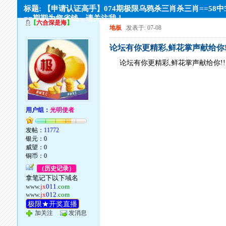
标题: 【申请认证高手】074期极限乌鸦杀三肖杀三肖==58中
==期期为您省钱，请关注我！
【
六合深是海
】
地板
发表于: 07-08
论坛有你更精彩,鲜花掌声献给你!!
论坛有你更精彩,鲜花掌声献给你!!!
用户组：
光明使者
发帖：
11772
银元：0
威望：0
铜币：0
（历史记录）
拿笔记下以下域名
www.
jx
011
.com
www.
jx
012
.com
极限★开奖直播
加关注
发消息