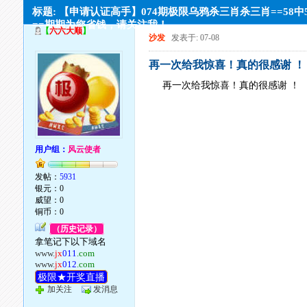
标题: 【申请认证高手】074期极限乌鸦杀三肖杀三肖==58中
==期期为您省钱，请关注我！
【
六六大顺
】
沙发
发表于: 07-08
再一次给我惊喜！真的很感谢 ！
再一次给我惊喜！真的很感谢 ！
用户组：
风云使者
发帖：
5931
银元：0
威望：0
铜币：0
（历史记录）
拿笔记下以下域名
www.
jx
011
.com
www.
jx
012
.com
极限★开奖直播
加关注
发消息