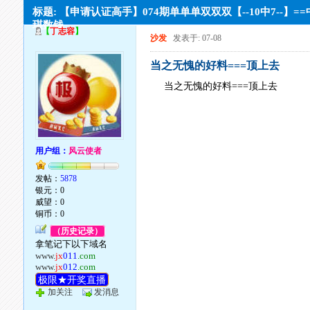
标题: 【申请认证高手】074期单单单双双双【--10中7--】=
琪数钱
【
丁志容
】
沙发
发表于: 07-08
当之无愧的好料===顶上去
当之无愧的好料===顶上去
用户组：
风云使者
发帖：
5878
银元：0
威望：0
铜币：0
（历史记录）
拿笔记下以下域名
www.
jx
011
.com
www.
jx
012
.com
极限★开奖直播
加关注
发消息