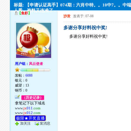
标题: 【申请认证高手】074期：六肖中特。。10中7。。中
人看。资料又连准了
【
鱼虾
】
沙发
发表于: 07-08
多谢分享好料祝中奖!
多谢分享好料祝中奖!
用户组：
风云使者
发帖：
6088
银元：0
威望：13
铜币：0
（历史记录）
拿笔记下以下域名
www.
jx
011
.com
www.
jx
012
.com
极限★开奖直播
加关注
发消息