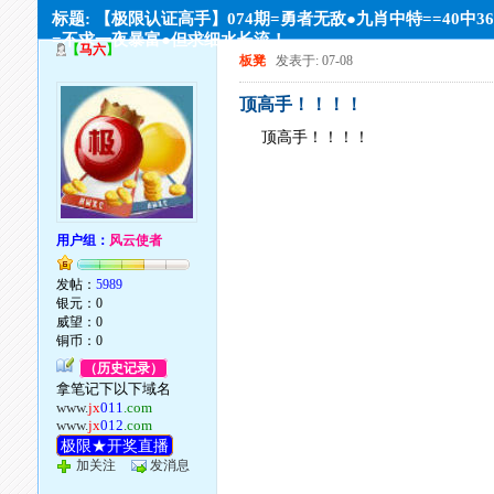
标题: 【极限认证高手】074期=勇者无敌●九肖中特==40中3
=不求一夜暴富●但求细水长流！
【
马六
】
板凳
发表于: 07-08
顶高手！！！！
顶高手！！！！
用户组：
风云使者
发帖：
5989
银元：0
威望：0
铜币：0
（历史记录）
拿笔记下以下域名
www.
jx
011
.com
www.
jx
012
.com
极限★开奖直播
加关注
发消息