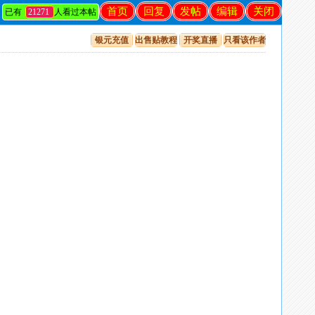
首页
回复
发帖
编辑
关闭
已有
21271
人看过本帖
银元充值
出售贴教程
开奖直播
只看该作者