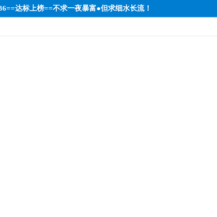
中36==达标上榜==不求一夜暴富●但求细水长流！