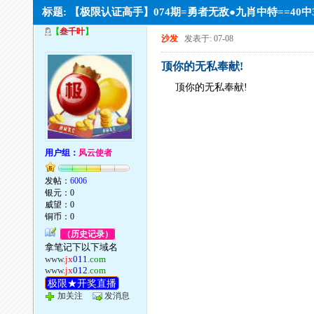
标题: 【极限认证高手】074期=勇者无敌●九肖中特==40
【
叁千叶
】
沙发
发表于: 07-08
顶你的无私奉献!
顶你的无私奉献!
用户组：
风云使者
发帖：
6006
银元：0
威望：0
铜币：0
（历史记录）
拿笔记下以下域名
www.
jx
011
.com
www.
jx
012
.com
极限★开奖直播
加关注
发消息