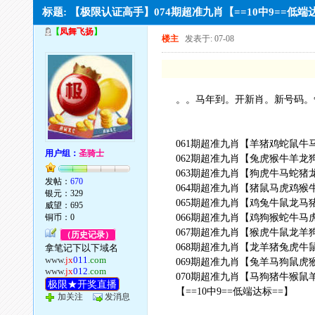
标题: 【极限认证高手】074期超准九肖【==10中9==低
【
凤舞飞扬
】
楼主
发表于: 07-08
。。马年到。开新肖。新号码。
061期超准九肖【羊猪鸡蛇鼠牛
用户组：
圣骑士
062期超准九肖【兔虎猴牛羊龙
063期超准九肖【狗虎牛马蛇猪
发帖：
670
064期超准九肖【猪鼠马虎鸡猴
银元：329
065期超准九肖【鸡兔牛鼠龙马
威望：695
铜币：0
066期超准九肖【鸡狗猴蛇牛马
067期超准九肖【猴虎牛鼠龙羊
（历史记录）
068期超准九肖【龙羊猪兔虎牛
拿笔记下以下域名
www.
jx
011
.com
069期超准九肖【兔羊马狗鼠虎
www.
jx
012
.com
070期超准九肖【马狗猪牛猴鼠
极限★开奖直播
【==10中9==低端达标==】
加关注
发消息