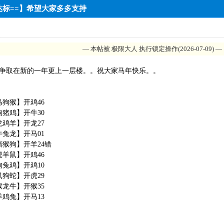
端达标==】希望大家多多支持
— 本帖被 极限大人 执行锁定操作(2026-07-09) —
争取在新的一年更上一层楼。。祝大家马年快乐。。
马狗猴】开鸡46
狗猪鸡】开牛30
龙鸡羊】开龙27
牛兔龙】开马01
猪猴狗】开羊24错
虎羊鼠】开鸡46
狗兔鸡】开鸡10
鼠狗蛇】开虎29
猴龙牛】开猴35
羊鸡兔】开马13