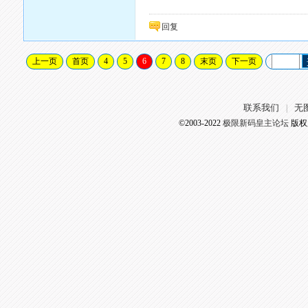
回复
上一页
首页
4
5
6
7
8
末页
下一页
联系我们
无
|
©2003-2022
极限新码皇主论坛
版权所有