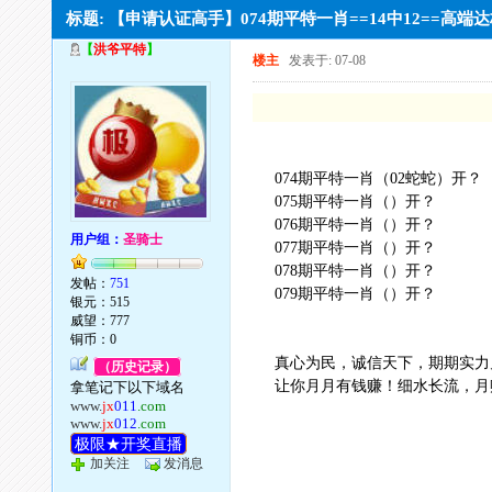
标题: 【申请认证高手】074期平特一肖==14中12==高
【
洪爷平特
】
楼主
发表于: 07-08
074期平特一肖（02蛇蛇）开？
075期平特一肖（）开？
076期平特一肖（）开？
用户组：
圣骑士
077期平特一肖（）开？
078期平特一肖（）开？
发帖：
751
079期平特一肖（）开？
银元：515
威望：777
铜币：0
真心为民，诚信天下，期期实力
（历史记录）
让你月月有钱赚！细水长流，月
拿笔记下以下域名
www.
jx
011
.com
www.
jx
012
.com
极限★开奖直播
加关注
发消息