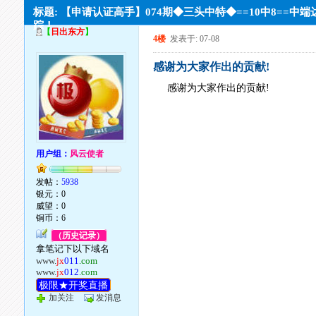
标题: 【申请认证高手】074期◆三头中特◆==10中8==中端
踪！
【
日出东方
】
4楼
发表于: 07-08
感谢为大家作出的贡献!
感谢为大家作出的贡献!
用户组：
风云使者
发帖：
5938
银元：0
威望：0
铜币：6
（历史记录）
拿笔记下以下域名
www.
jx
011
.com
www.
jx
012
.com
极限★开奖直播
加关注
发消息