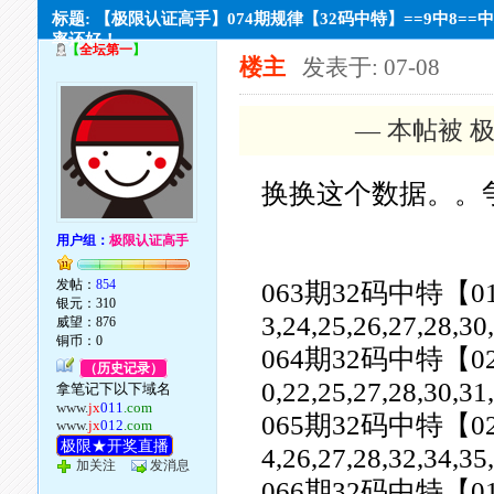
标题: 【极限认证高手】074期规律【32码中特】==9中8==
率还好！
【
全坛第一
】
楼主
发表于: 07-08
— 本帖被 极
换换这个数据。。
用户组：
极限认证高手
发帖：
854
063期32码中特【01,02,0
银元：310
3,24,25,26,27,28,3
威望：876
铜币：0
064期32码中特【02,03,0
（历史记录）
0,22,25,27,28,30,3
拿笔记下以下域名
www.
jx
011
.com
065期32码中特【02,03,0
www.
jx
012
.com
极限★开奖直播
4,26,27,28,32,34,3
加关注
发消息
066期32码中特【01,02,0