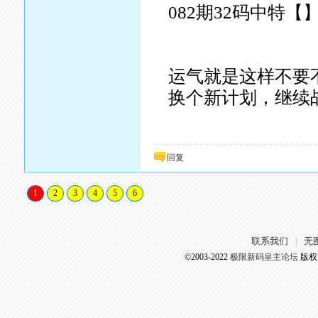
082期32码中特【
运气就是这样不要
换个新计划，继续
回复
1
2
3
4
5
6
联系我们
无
|
©2003-2022
极限新码皇主论坛
版权所有