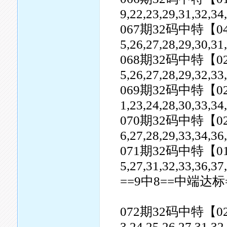
9,22,23,29,31,32,3
067期32码中特【04,05,0
5,26,27,28,29,30,3
068期32码中特【02,03,0
5,26,27,28,29,32,3
069期32码中特【02,04,0
1,23,24,28,30,33,3
070期32码中特【02,04,0
6,27,28,29,33,34,3
071期32码中特【01,03,0
5,27,31,32,33,36,3
==9中8==中端达标
072期32码中特【02,03,0
3,24,25,26,27,31,3