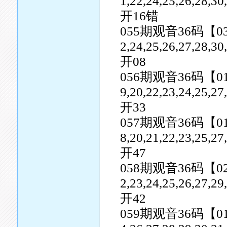
1,22,24,25,26,28,30
开16错
055期观音36码【03,04,0
2,24,25,26,27,28,30
开08
056期观音36码【01,02,0
9,20,22,23,24,25,27
开33
057期观音36码【01,03,0
8,20,21,22,23,25,27
开47
058期观音36码【02,04,0
2,23,24,25,26,27,29
开42
059期观音36码【01,02,0