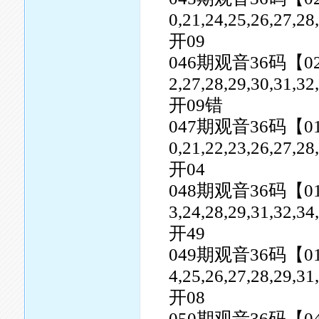
0,21,24,25,26,27,28
开09
046期观音36码【02,03,0
2,27,28,29,30,31,32
开09错
047期观音36码【01,02,0
0,21,22,23,26,27,28
开04
048期观音36码【01,03,0
3,24,28,29,31,32,34
开49
049期观音36码【01,02,0
4,25,26,27,28,29,31
开08
050期观音36码【04,05,0