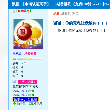
标题: 【申请认证高手】060期香港彩《九肖中特》==10中9=
【
繁华落尽
】
沙发
发表于: 06-02
谢谢！你的无私让我敬仰！！！
谢谢！你的无私让我敬仰！！！！
用户组：
风云使者
发帖：
5870
银元：0
威望：0
铜币：0
（历史记录）
拿笔记下以下域名
www.
jx
011
.com
www.
jx
012
.com
极限★开奖直播
加关注
发消息