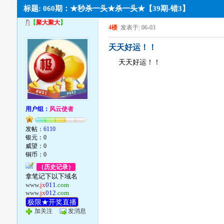
标题: 060期：★秒杀一头★杀一头★【39期-错3】
【
聚大聚大
】
4楼
发表于: 06-03
天天好运！！
天天好运！！
用户组：
风云使者
发帖：
6110
银元：0
威望：0
铜币：0
（历史记录）
拿笔记下以下域名
www.
jx
011
.com
www.
jx
012
.com
极限★开奖直播
加关注
发消息