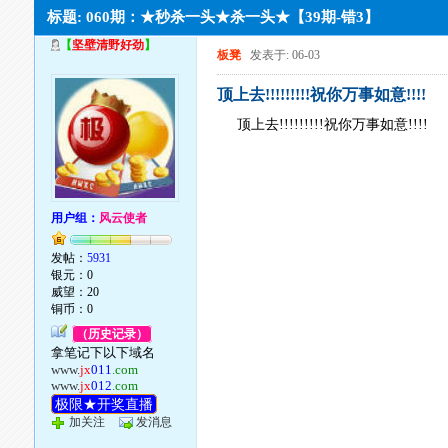
标题: 060期：★秒杀一头★杀一头★【39期-错3】
【
坚壁清野好劲
】
板凳
发表于: 06-03
顶上去!!!!!!!!!祝你万事如意!!!!
顶上去!!!!!!!!!祝你万事如意!!!!
用户组：
风云使者
发帖：
5931
银元：0
威望：20
铜币：0
（历史记录）
拿笔记下以下域名
www.
jx
011
.com
www.
jx
012
.com
极限★开奖直播
加关注
发消息