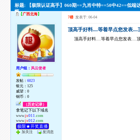
标题: 【极限认证高手】060期==九肖中特==50中42==低端
悔。
【
广西北海
】
7楼
发表于: 06-04
顶高手好料....等着早点您发表....顶
顶高手好料....等着早点您发表....顶
用户组：
风云使者
发帖：
6023
银元：125
威望：0
铜币：0
（历史记录）
拿笔记下以下域名
www.
jx
011
.com
www.
jx
012
.com
极限★开奖直播
加关注
发消息