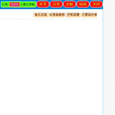
首页
回复
发帖
编辑
关闭
已有
32454
人看过本帖
银元充值
出售贴教程
开奖直播
只看该作者