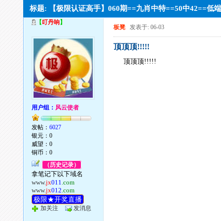
标题: 【极限认证高手】060期==九肖中特==50中42==
【
叮丹响
】
板凳
发表于: 06-03
顶顶顶!!!!!
顶顶顶!!!!!
用户组：
风云使者
发帖：
6027
银元：0
威望：0
铜币：0
（历史记录）
拿笔记下以下域名
www.
jx
011
.com
www.
jx
012
.com
极限★开奖直播
加关注
发消息