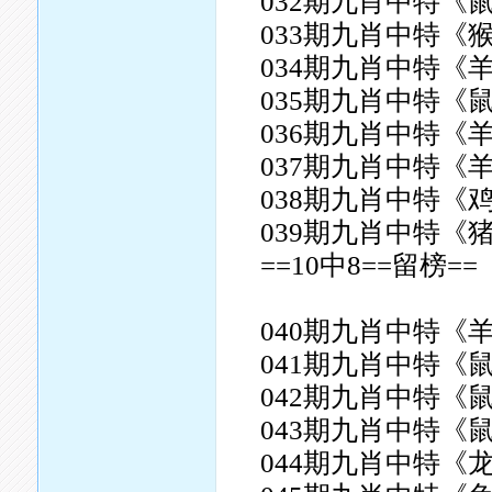
032期九肖中特《
033期九肖中特《
034期九肖中特《
035期九肖中特《
036期九肖中特《
037期九肖中特《
038期九肖中特《
039期九肖中特《
==10中8==留榜==
040期九肖中特《
041期九肖中特《
042期九肖中特《
043期九肖中特《
044期九肖中特《