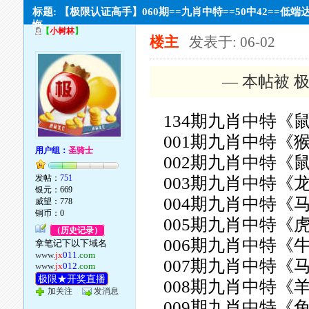
标题: 【极限认证高手】060期==九肖中特==50中42==低端
悔。
【
小树林
】
楼主
发表于: 06-02
— 本帖被 极
134期九肖中特《
001期九肖中特《
用户组：
圣骑士
002期九肖中特《
发帖：
751
003期九肖中特《
银元：669
004期九肖中特《
威望：778
铜币：0
005期九肖中特《
（历史记录）
006期九肖中特《
拿笔记下以下域名
www.
jx
011
.com
007期九肖中特《
www.
jx
012
.com
极限★开奖直播
008期九肖中特《
加关注
发消息
009期九肖中特《