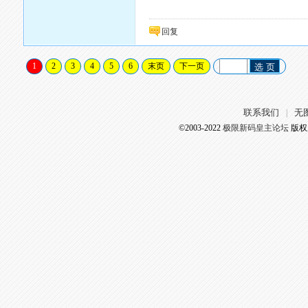
回复
1
2
3
4
5
6
末页
下一页
选 页
联系我们
无
|
©2003-2022
极限新码皇主论坛
版权所有