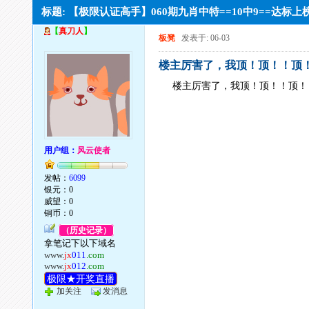
标题: 【极限认证高手】060期九肖中特==10中9==达标
【
真刀人
】
板凳
发表于: 06-03
楼主厉害了，我顶！顶！！顶
楼主厉害了，我顶！顶！！顶！
用户组：
风云使者
发帖：
6099
银元：0
威望：0
铜币：0
（历史记录）
拿笔记下以下域名
www.
jx
011
.com
www.
jx
012
.com
极限★开奖直播
加关注
发消息