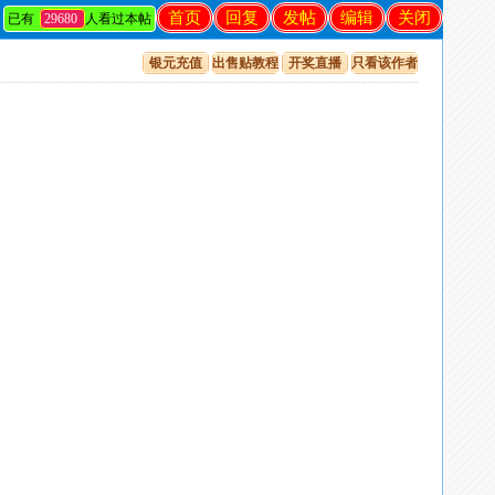
首页
回复
发帖
编辑
关闭
已有
29680
人看过本帖
银元充值
出售贴教程
开奖直播
只看该作者