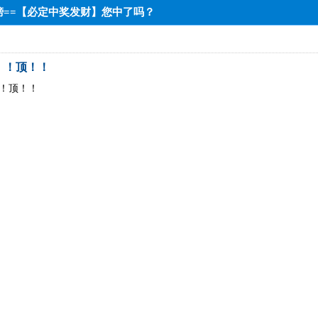
上榜==【必定中奖发财】您中了吗？
！！顶！！
！顶！！