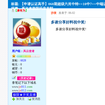
标题: 【申请认证高手】060期超级六肖中特==10中7==中端
很棒。再次来极限码皇发财
【
康有为
】
沙发
发表于: 06-02
多谢分享好料祝中奖!
多谢分享好料祝中奖!
用户组：
风云使者
发帖：
6028
银元：0
威望：0
铜币：0
（历史记录）
拿笔记下以下域名
www.
jx
011
.com
www.
jx
012
.com
极限★开奖直播
加关注
发消息