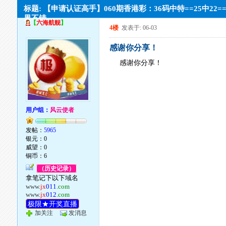
标题: 【申请认证高手】060期香港彩：36码中特==25中22=
果不错。
【
六海航舰
】
4楼
发表于: 06-03
感谢你分享！
感谢你分享！
用户组：
风云使者
发帖：
5965
银元：0
威望：0
铜币：6
（历史记录）
拿笔记下以下域名
www.
jx
011
.com
www.
jx
012
.com
极限★开奖直播
加关注
发消息