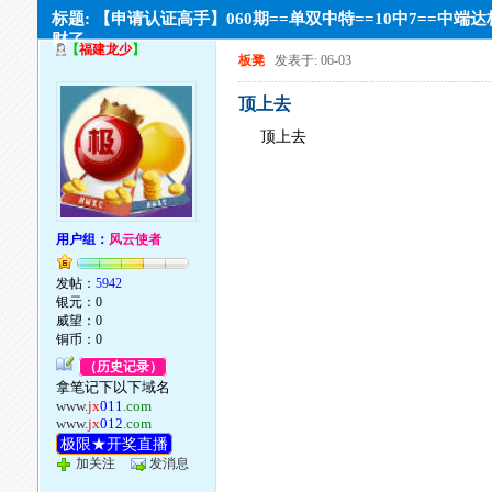
标题: 【申请认证高手】060期==单双中特==10中7==中端
财了
【
福建龙少
】
板凳
发表于: 06-03
顶上去
顶上去
用户组：
风云使者
发帖：
5942
银元：0
威望：0
铜币：0
（历史记录）
拿笔记下以下域名
www.
jx
011
.com
www.
jx
012
.com
极限★开奖直播
加关注
发消息