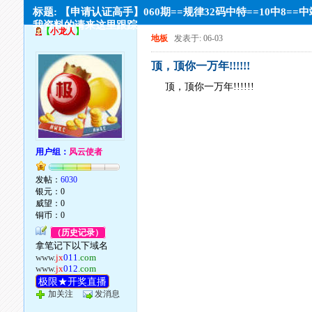
标题: 【申请认证高手】060期==规律32码中特==10中8==
我资料的请来这里跟踪
【
小龙人
】
地板
发表于: 06-03
顶，顶你一万年!!!!!!
顶，顶你一万年!!!!!!
用户组：
风云使者
发帖：
6030
银元：0
威望：0
铜币：0
（历史记录）
拿笔记下以下域名
www.
jx
011
.com
www.
jx
012
.com
极限★开奖直播
加关注
发消息