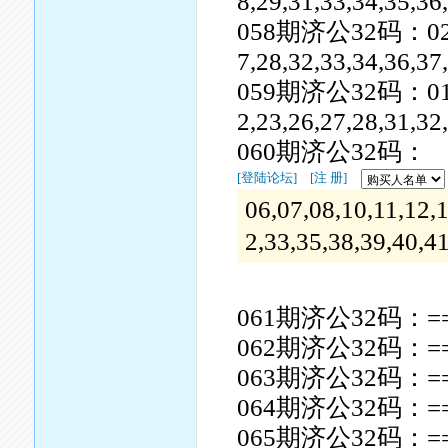
8,29,31,33,34,35,36
058期济公32码：02,05,0
7,28,32,33,34,36,37
059期济公32码：01,02,0
2,23,26,27,28,31,32
060期济公32码：
[登陆论坛]
[注 册]
06,07,08,10,11,12,
2,33,35,38,39,40,4
061期济公32码：=
062期济公32码：=
063期济公32码：=
064期济公32码：=
065期济公32码：=