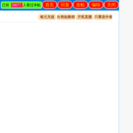
首页
回复
发帖
编辑
关闭
已有
50677
人看过本帖
银元充值
出售贴教程
开奖直播
只看该作者