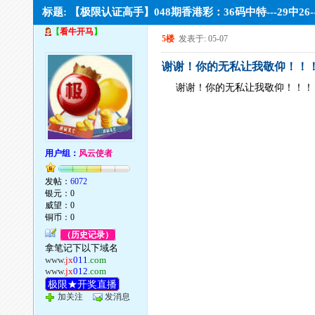
标题: 【极限认证高手】048期香港彩：36码中特---29中26
【
看牛开马
】
5楼
发表于: 05-07
谢谢！你的无私让我敬仰！！
谢谢！你的无私让我敬仰！！！
用户组：
风云使者
发帖：
6072
银元：0
威望：0
铜币：0
（历史记录）
拿笔记下以下域名
www.
jx
011
.com
www.
jx
012
.com
极限★开奖直播
加关注
发消息