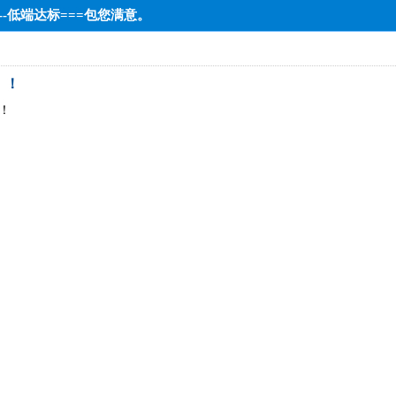
---低端达标===包您满意。
！！
！