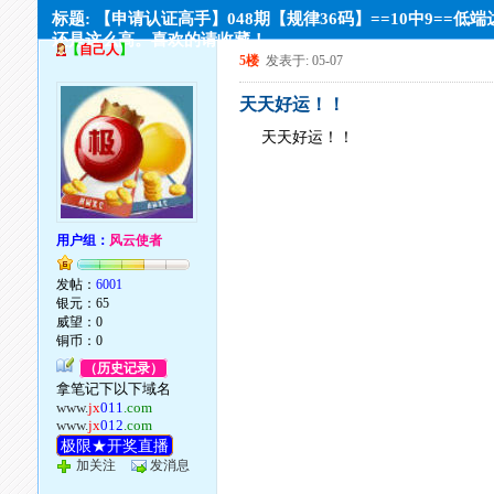
标题: 【申请认证高手】048期【规律36码】==10中9==低
还是这么高。喜欢的请收藏！
【
自己人
】
5楼
发表于: 05-07
天天好运！！
天天好运！！
用户组：
风云使者
发帖：
6001
银元：65
威望：0
铜币：0
（历史记录）
拿笔记下以下域名
www.
jx
011
.com
www.
jx
012
.com
极限★开奖直播
加关注
发消息