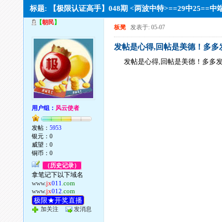
标题: 【极限认证高手】048期 <两波中特>==29中25==
【
朝民
】
板凳
发表于: 05-07
发帖是心得,回帖是美德！多多
发帖是心得,回帖是美德！多多
用户组：
风云使者
发帖：
5953
银元：0
威望：0
铜币：0
（历史记录）
拿笔记下以下域名
www.
jx
011
.com
www.
jx
012
.com
极限★开奖直播
加关注
发消息