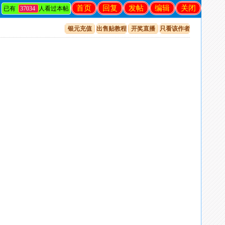
首页
回复
发帖
编辑
关闭
已有
37034
人看过本帖
银元充值
出售贴教程
开奖直播
只看该作者